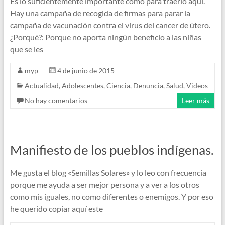
Es lo suficientemente importante como para traerlo aquí.
Hay una campaña de recogida de firmas para parar la
campaña de vacunación contra el virus del cancer de útero.
¿Porqué?: Porque no aporta ningún beneficio a las niñas
que se les
myp
4 de junio de 2015
Actualidad
,
Adolescentes
,
Ciencia
,
Denuncia
,
Salud
,
Videos
No hay comentarios
Leer más
Manifiesto de los pueblos indígenas.
Me gusta el blog «Semillas Solares» y lo leo con frecuencia
porque me ayuda a ser mejor persona y a ver a los otros
como mis iguales, no como diferentes o enemigos. Y por eso
he querido copiar aquí este