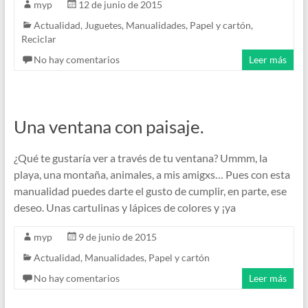
myp
12 de junio de 2015
Actualidad
,
Juguetes
,
Manualidades
,
Papel y cartón
,
Reciclar
No hay comentarios
Leer más
Una ventana con paisaje.
¿Qué te gustaría ver a través de tu ventana? Ummm, la
playa, una montaña, animales, a mis amigxs… Pues con esta
manualidad puedes darte el gusto de cumplir, en parte, ese
deseo. Unas cartulinas y lápices de colores y ¡ya
myp
9 de junio de 2015
Actualidad
,
Manualidades
,
Papel y cartón
No hay comentarios
Leer más