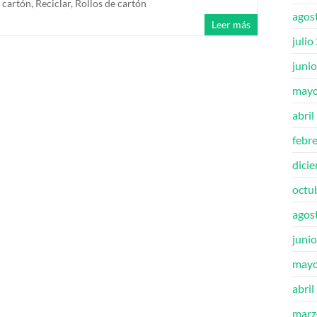
 cartón
,
Reciclar
,
Rollos de cartón
agos
Leer más
julio
juni
mayo
abril
febr
dici
octu
agos
juni
mayo
abril
marz