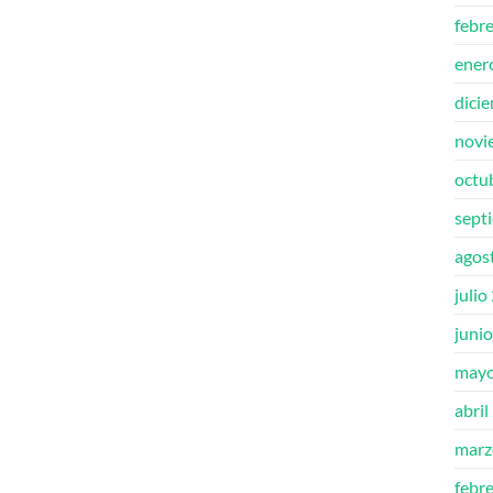
febr
ener
dici
novi
octu
sept
agos
julio
juni
mayo
abril
marz
febr