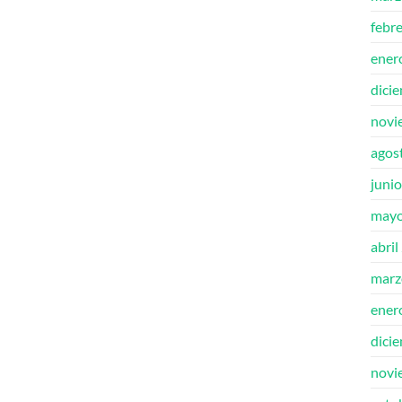
febr
ener
dici
novi
agos
juni
mayo
abril
marz
ener
dici
novi