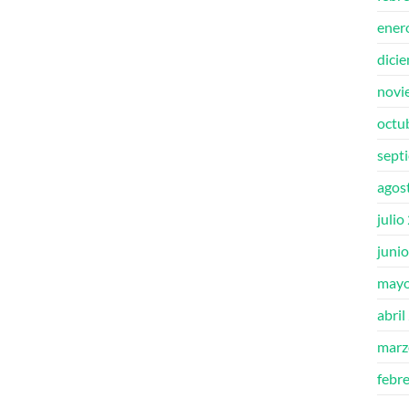
ener
dici
novi
octu
sept
agos
julio
juni
mayo
abril
marz
febr