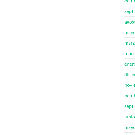
octu
sept
agos
mayo
marz
febr
ener
dici
novi
octu
sept
juni
mayo