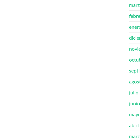
marz
febr
ener
dici
novi
octu
sept
agos
julio
juni
mayo
abril
marz