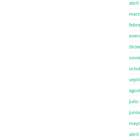
abril
marz
febr
ener
dici
novi
octu
sept
agos
julio
juni
mayo
abril