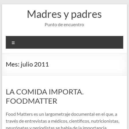
Saltar
Madres y padres
al
contenido
Punto de encuentro
Menú
Mes:
julio 2011
LA COMIDA IMPORTA.
FOODMATTER
Food Matters es un largometraje documental en el que, a
través de entrevistas a médicos, científicos, nutricionistas,
neurópatas y periodistas se habla de la importancia