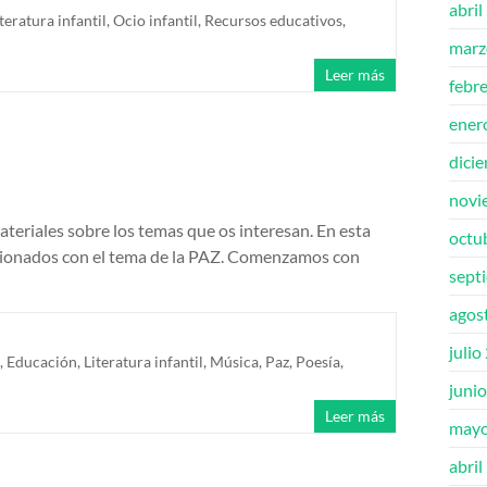
abril
teratura infantil
,
Ocio infantil
,
Recursos educativos
,
marz
Leer más
febr
ener
dici
novi
teriales sobre los temas que os interesan. En esta
octu
cionados con el tema de la PAZ. Comenzamos con
sept
agos
julio
,
Educación
,
Literatura infantil
,
Música
,
Paz
,
Poesía
,
juni
Leer más
mayo
abril