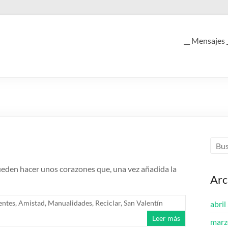
__ Mensajes 
ueden hacer unos corazones que, una vez añadida la
Arc
entes
,
Amistad
,
Manualidades
,
Reciclar
,
San Valentín
abril
Leer más
marz