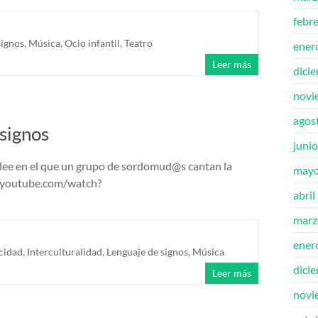
febr
signos
,
Música
,
Ocio infantil
,
Teatro
ener
Leer más
dici
novi
agos
signos
juni
Glee en el que un grupo de sordomud@s cantan la
mayo
.youtube.com/watch?
abril
marz
ener
cidad
,
Interculturalidad
,
Lenguaje de signos
,
Música
dici
Leer más
novi