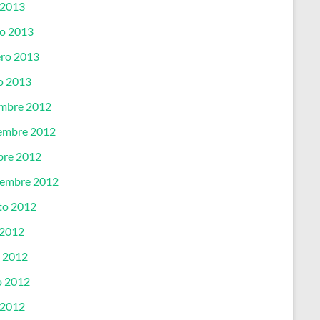
 2013
o 2013
ero 2013
o 2013
embre 2012
embre 2012
bre 2012
iembre 2012
to 2012
 2012
o 2012
 2012
 2012