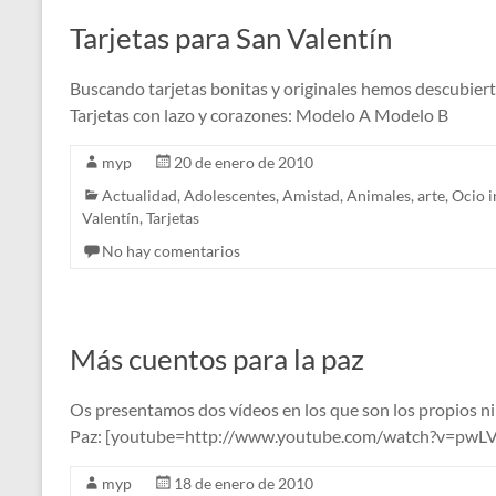
Tarjetas para San Valentín
Buscando tarjetas bonitas y originales hemos descubiert
Tarjetas con lazo y corazones: Modelo A Modelo B
myp
20 de enero de 2010
Actualidad
,
Adolescentes
,
Amistad
,
Animales
,
arte
,
Ocio i
Valentín
,
Tarjetas
No hay comentarios
Más cuentos para la paz
Os presentamos dos vídeos en los que son los propios niñ
Paz: [youtube=http://www.youtube.com/watch?v=pwLV
myp
18 de enero de 2010