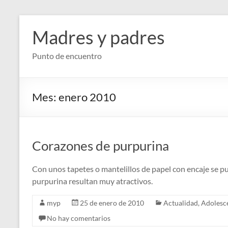
Saltar
al
Madres y padres
contenido
Punto de encuentro
Mes:
enero 2010
Corazones de purpurina
Con unos tapetes o mantelillos de papel con encaje se p
purpurina resultan muy atractivos.
myp
25 de enero de 2010
Actualidad
,
Adolesc
No hay comentarios