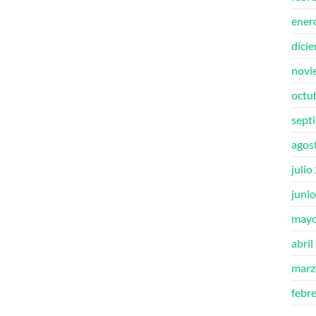
ener
dici
novi
octu
sept
agos
julio
juni
mayo
abril
marz
febr