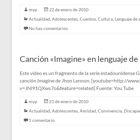
myp
22 de enero de 2010
Actualidad
,
Adolescentes
,
Cuentos
,
Cultura
,
Lenguaje de 
No hay comentarios
Canción «Imagine» en lenguaje de 
Este vídeo es un fragmento de la serie estadounidense 
canción Imagine de Jhon Lennon. [youtube=http://www
v=JNl91QXws7o&feature=related] Fuente: You Tube
myp
21 de enero de 2010
Actualidad
,
Adolescentes
,
Amistad
,
Convivencia
,
Discapa
1 comentario