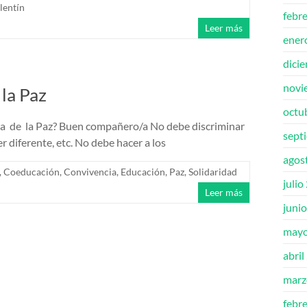
lentín
febr
Leer más
ener
dici
novi
la Paz
octu
a de la Paz? Buen compañero/a No debe discriminar
sept
er diferente, etc. No debe hacer a los
agos
,
Coeducación
,
Convivencia
,
Educación
,
Paz
,
Solidaridad
julio
Leer más
juni
mayo
abril
marz
febr