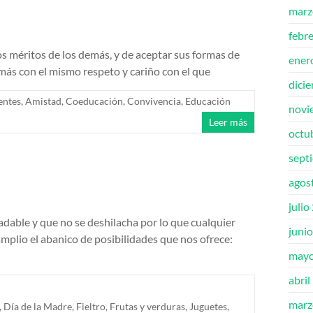
marz
febr
os méritos de los demás, y de aceptar sus formas de
ener
emás con el mismo respeto y cariño con el que
dici
entes
,
Amistad
,
Coeducación
,
Convivencia
,
Educación
novi
Leer más
octu
sept
agos
julio
gradable y que no se deshilacha por lo que cualquier
juni
mplio el abanico de posibilidades que nos ofrece:
mayo
abril
marz
,
Día de la Madre
,
Fieltro
,
Frutas y verduras
,
Juguetes
,