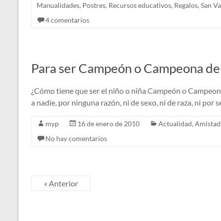
Manualidades
,
Postres
,
Recursos educativos
,
Regalos
,
San Va
4 comentarios
Para ser Campeón o Campeona de 
¿Cómo tiene que ser el niño o niña Campeón o Campeon
a nadie, por ninguna razón, ni de sexo, ni de raza, ni por s
myp
16 de enero de 2010
Actualidad
,
Amistad
No hay comentarios
« Anterior