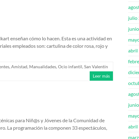
agos
julio
juni
kart enseñan cómo lo hacen. Esta es una actividad en
mayo
iales empleados son: cartulina de color rosa, rojo y
abril
febr
entes
,
Amistad
,
Manualidades
,
Ocio infantil
,
San Valentín
dici
Leer más
octu
agos
juni
mayo
 Escénicas para Niñ@s y Jóvenes de la Comunidad de
abril
rero. La programación la componen 33 espectáculos,
marz