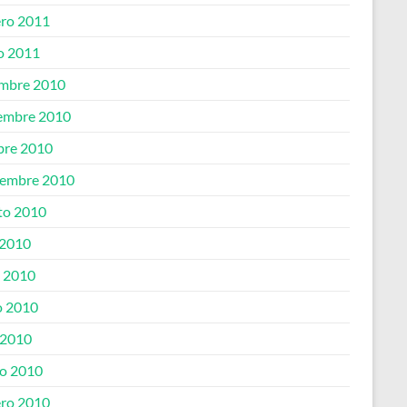
ero 2011
o 2011
embre 2010
embre 2010
bre 2010
iembre 2010
to 2010
 2010
o 2010
 2010
 2010
o 2010
ero 2010