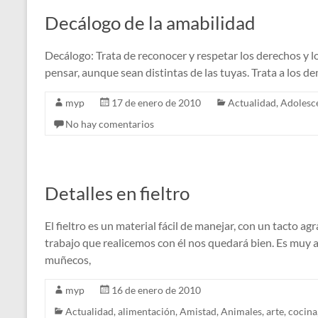
Decálogo de la amabilidad
Decálogo: Trata de reconocer y respetar los derechos y l
pensar, aunque sean distintas de las tuyas. Trata a los d
myp
17 de enero de 2010
Actualidad
,
Adolesc
No hay comentarios
Detalles en fieltro
El fieltro es un material fácil de manejar, con un tacto a
trabajo que realicemos con él nos quedará bien. Es muy a
muñecos,
myp
16 de enero de 2010
Actualidad
,
alimentación
,
Amistad
,
Animales
,
arte
,
cocina