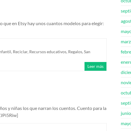
octu
sept
agos
o que en Etsy hay unos cuantos modelos para elegir:
mayo
marz
febr
nfantil
,
Reciclar
,
Recursos educativos
,
Regalos
,
San
ener
Leer más
dici
novi
octu
sept
os y niñas los que narran los cuentos. Cuento para la
juni
JPi5Riw]
mayo