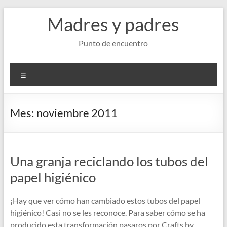
Saltar
Madres y padres
al
contenido
Punto de encuentro
Menú
Mes:
noviembre 2011
Una granja reciclando los tubos del
papel higiénico
¡Hay que ver cómo han cambiado estos tubos del papel
higiénico! Casi no se les reconoce. Para saber cómo se ha
producido esta transformación pasaros por Crafts by