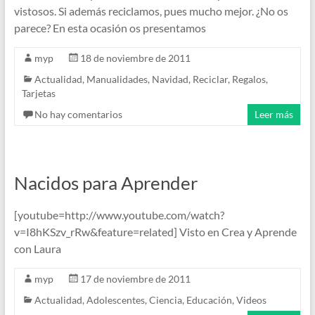
vistosos. Si además reciclamos, pues mucho mejor. ¿No os
parece? En esta ocasión os presentamos
myp
18 de noviembre de 2011
Actualidad
,
Manualidades
,
Navidad
,
Reciclar
,
Regalos
,
Tarjetas
No hay comentarios
Leer más
Nacidos para Aprender
[youtube=http://www.youtube.com/watch?
v=I8hKSzv_rRw&feature=related] Visto en Crea y Aprende
con Laura
myp
17 de noviembre de 2011
Actualidad
,
Adolescentes
,
Ciencia
,
Educación
,
Videos