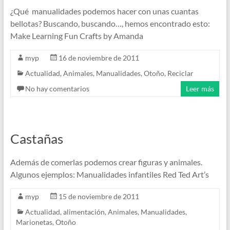
¿Qué manualidades podemos hacer con unas cuantas
bellotas? Buscando, buscando…, hemos encontrado esto:
Make Learning Fun Crafts by Amanda
myp
16 de noviembre de 2011
Actualidad
,
Animales
,
Manualidades
,
Otoño
,
Reciclar
No hay comentarios
Leer más
Castañas
Además de comerlas podemos crear figuras y animales.
Algunos ejemplos: Manualidades infantiles Red Ted Art’s
myp
15 de noviembre de 2011
Actualidad
,
alimentación
,
Animales
,
Manualidades
,
Marionetas
,
Otoño