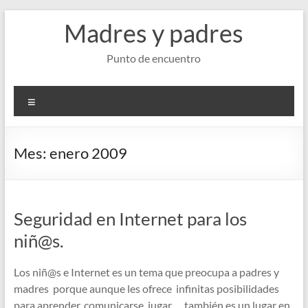
Saltar
Madres y padres
al
contenido
Punto de encuentro
Menú
Mes:
enero 2009
Seguridad en Internet para los
niñ@s.
Los niñ@s e Internet es un tema que preocupa a padres y
madres porque aunque les ofrece infinitas posibilidades
para aprender, comunicarse, jugar…, también es un lugar en