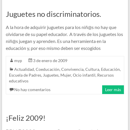
Juguetes no discriminatorios.
A la hora de adquirir juguetes para los niñ@s no hay que
olvidarse de su papel educador. A través de los juguetes los
niñ@s juegan y aprenden. Es una herramienta en la
educación y, por eso mismo deben ser escogidos
myp
3 de enero de 2009
Actualidad
,
Coeducación
,
Convivencia
,
Cultura
,
Educación
,
Escuela de Padres
,
Juguetes
,
Mujer
,
Ocio infantil
,
Recursos
educativos
No hay comentarios
Leer más
¡Feliz 2009!