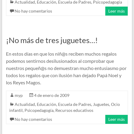
Actualidad
,
Educación
,
Escuela de Padres
,
Psicopedagogía
No hay comentarios
Leer más
¡No más de tres juguetes…!
En estos días en que los niñ@s reciben muchos regalos
podemos sentirnos desilusionados al comprobar que
nuestros pequeñ@s no demuestran mucho entusiasmo por
todos los regalos que con ilusión han dejado Papá Noel y
los Reyes Magos.
myp
4 de enero de 2009
Actualidad
,
Educación
,
Escuela de Padres
,
Juguetes
,
Ocio
infantil
,
Psicopedagogía
,
Recursos educativos
No hay comentarios
Leer más