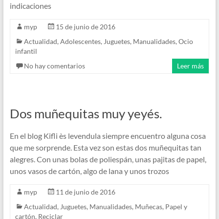
indicaciones
myp
15 de junio de 2016
Actualidad
,
Adolescentes
,
Juguetes
,
Manualidades
,
Ocio
infantil
No hay comentarios
Leer más
Dos muñequitas muy yeyés.
En el blog Kifli ès levendula siempre encuentro alguna cosa
que me sorprende. Esta vez son estas dos muñequitas tan
alegres. Con unas bolas de poliespán, unas pajitas de papel,
unos vasos de cartón, algo de lana y unos trozos
myp
11 de junio de 2016
Actualidad
,
Juguetes
,
Manualidades
,
Muñecas
,
Papel y
cartón
,
Reciclar