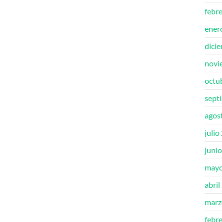
febr
ener
dici
novi
octu
sept
agos
julio
juni
mayo
abril
marz
febr