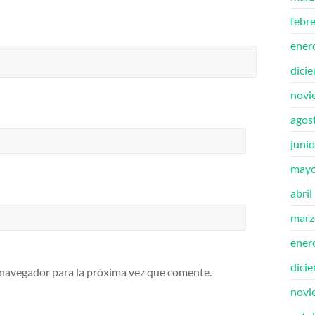
febr
ener
dici
novi
agos
juni
mayo
abril
marz
ener
dici
 navegador para la próxima vez que comente.
novi