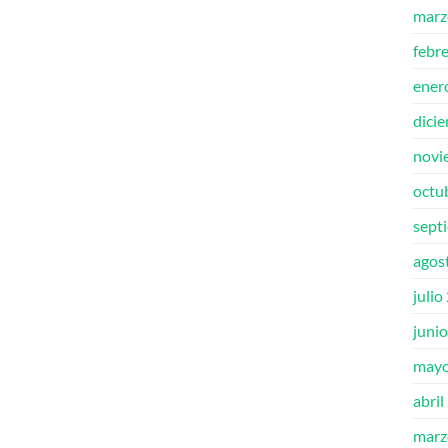
marz
febr
ener
dici
novi
octu
sept
agos
julio
juni
mayo
abril
marz