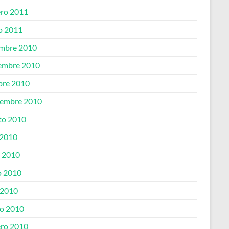
ero 2011
o 2011
embre 2010
embre 2010
bre 2010
iembre 2010
to 2010
 2010
o 2010
 2010
 2010
o 2010
ero 2010