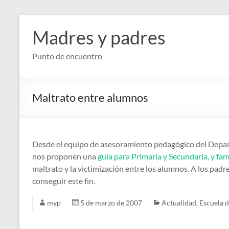
Saltar
al
Madres y padres
contenido
Punto de encuentro
Maltrato entre alumnos
Desde el equipo de asesoramiento pedagógico del Depar
nos proponen una
guía para Primaria y Secundaria, y fam
maltrato y la victimización entre los alumnos. A los pad
conseguir este fin.
myp
5 de marzo de 2007
Actualidad
,
Escuela 