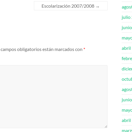
Escolarización 2007/2008
→
agos
julio
juni
mayo
abril
 campos obligatorios están marcados con
*
febr
dici
octu
agos
juni
mayo
abril
marz