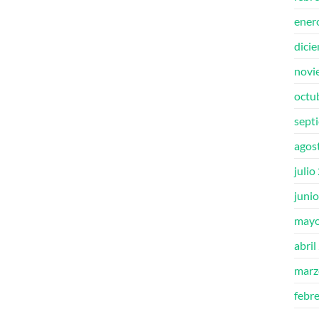
ener
dici
novi
octu
sept
agos
julio
juni
mayo
abril
marz
febr