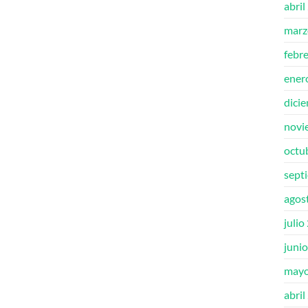
abril
marz
febr
ener
dici
novi
octu
sept
agos
julio
juni
mayo
abril