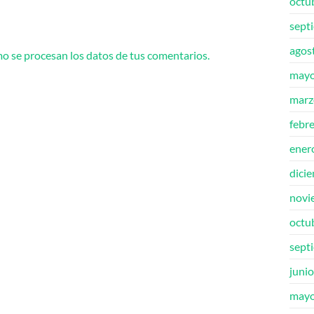
octu
sept
agos
 se procesan los datos de tus comentarios.
mayo
marz
febr
ener
dici
novi
octu
sept
juni
mayo