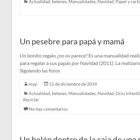
Actualidad
,
belenes
,
Manualidades
,
Navidad
,
Papel y cart
Un pesebre para papá y mamá
Un bonito regalo ¿no os parece? Es una manualidad realiz
para regalar a sus papás por Navidad (2011). La realizar
Siguiendo las fotos
myp
11 de diciembre de 2014
Actualidad
,
belenes
,
Manualidades
,
Navidad
,
Ocio infantil
Reciclar
No hay comentarios
Un belén dentro de la caja de una 