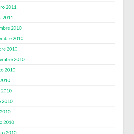
ero 2011
o 2011
embre 2010
embre 2010
bre 2010
iembre 2010
to 2010
 2010
o 2010
 2010
 2010
o 2010
ero 2010