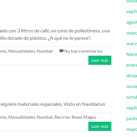
octu
sept
agos
ado con 3 filtros de café, un cono de poliestireno, una
mayo
llo dorado de plástico. ¿A qué no lo parece?.
marz
enes
,
Manualidades
,
Navidad
No hay comentarios
febr
Leer más
ener
dici
novi
octu
 requiere materiales especiales. Visto en Navidad.es
sept
enes
,
Manualidades
,
Navidad
,
Reciclar
,
Reyes Magos
juni
Leer más
mayo