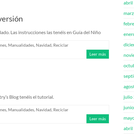
abril
marz
versión
febr
lado. Las instrucciones las tenéis en Guía del Niño
ener
dici
enes
,
Manualidades
,
Navidad
,
Reciclar
Leer más
novi
octu
sept
agos
y’s Blog tenéis el tutorial.
julio
juni
enes
,
Manualidades
,
Navidad
,
Reciclar
mayo
Leer más
abril