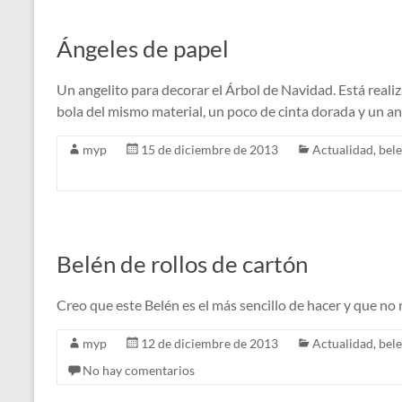
Ángeles de papel
Un angelito para decorar el Árbol de Navidad. Está realiz
bola del mismo material, un poco de cinta dorada y un ani
myp
15 de diciembre de 2013
Actualidad
,
bel
Belén de rollos de cartón
Creo que este Belén es el más sencillo de hacer y que no
myp
12 de diciembre de 2013
Actualidad
,
bel
No hay comentarios