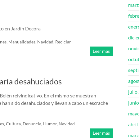
marz
febr
ener
sto en Jardín Decora
dici
enes
,
Manualidades
,
Navidad
,
Reciclar
novi
Leer más
octu
sept
María desahuciados
agos
julio
n Belén reivindicativo. En el mismo se muestran
juni
ía han sido desahuciados y llevan a cabo un escrache
mayo
es
,
Cultura
,
Denuncia
,
Humor
,
Navidad
abril
Leer más
marz