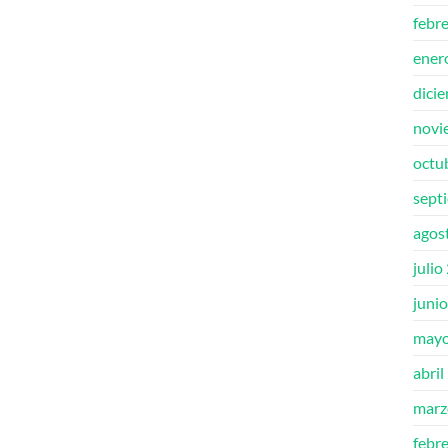
febr
ener
dici
novi
octu
sept
agos
julio
juni
mayo
abril
marz
febr