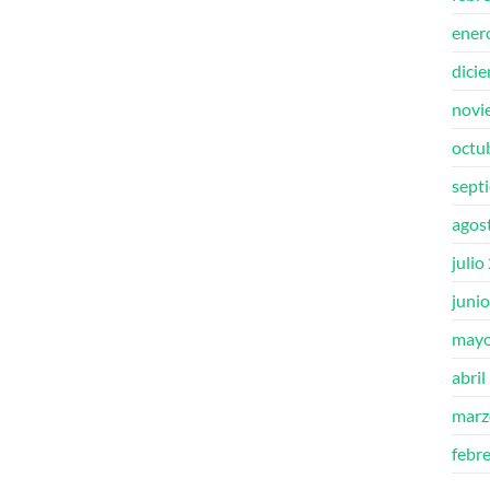
ener
dici
novi
octu
sept
agos
julio
juni
mayo
abril
marz
febr