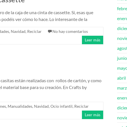
febr
 de la caja de una cinta de cassette. Si, esas que
ener
 podéis ver cómo lo hace. Lo interesante de la
dici
dades
,
Navidad
,
Reciclar
No hay comentarios
novi
Leer más
agos
juni
mayo
abril
 casitas están realizadas con rollos de cartón, y como
el material base para su creación. En Crafts by
marz
ener
enes
,
Manualidades
,
Navidad
,
Ocio infantil
,
Reciclar
dici
Leer más
novi