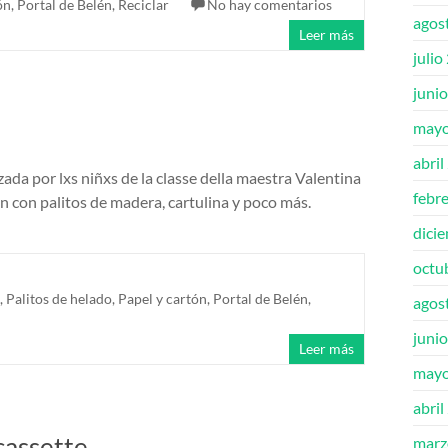
ón
,
Portal de Belén
,
Reciclar
No hay comentarios
agos
Leer más
julio
juni
mayo
abril
ada por lxs niñxs de la classe della maestra Valentina
febr
on con palitos de madera, cartulina y poco más.
dici
octu
,
Palitos de helado
,
Papel y cartón
,
Portal de Belén
,
agos
juni
Leer más
mayo
abril
cassette
marz