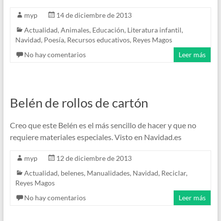
myp
14 de diciembre de 2013
Actualidad
,
Animales
,
Educación
,
Literatura infantil
,
Navidad
,
Poesía
,
Recursos educativos
,
Reyes Magos
No hay comentarios
Leer más
Belén de rollos de cartón
Creo que este Belén es el más sencillo de hacer y que no
requiere materiales especiales. Visto en Navidad.es
myp
12 de diciembre de 2013
Actualidad
,
belenes
,
Manualidades
,
Navidad
,
Reciclar
,
Reyes Magos
No hay comentarios
Leer más