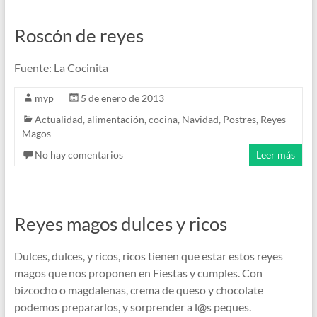
Roscón de reyes
Fuente: La Cocinita
myp
5 de enero de 2013
Actualidad
,
alimentación
,
cocina
,
Navidad
,
Postres
,
Reyes
Magos
No hay comentarios
Leer más
Reyes magos dulces y ricos
Dulces, dulces, y ricos, ricos tienen que estar estos reyes
magos que nos proponen en Fiestas y cumples. Con
bizcocho o magdalenas, crema de queso y chocolate
podemos prepararlos, y sorprender a l@s peques.