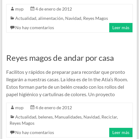
myp
4 de enero de 2012
Actualidad
,
alimentación
,
Navidad
,
Reyes Magos
No hay comentarios
Leer más
Reyes magos de andar por casa
Facilitos y rápidos de preparar para recordar que pronto
llegarán a nuestras casas. La idea es de In the Atia’s Room.
Estos forman parte de un belén creado con los rollos del
papel higiénico y cartulinas de colores. Un proyecto
myp
4 de enero de 2012
Actualidad
,
belenes
,
Manualidades
,
Navidad
,
Reciclar
,
Reyes Magos
No hay comentarios
Leer más