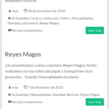
almazuera Visto en
myp
28 de diciembre de 2010
Actualidad
,
Corte y confección
,
Fieltro
,
Manualidades
,
Navidad
,
patchwork
,
Reyes Magos
No hay comentarios
Leer más
Reyes Magos
¡Os presentamos a estos coloridos Reyes Magos! Están
realizados con los rollos del papel y transportan ricos
presentes… Fuente: Manualidades escolares
myp
7 de diciembre de 2010
Actualidad
,
Manualidades
,
Navidad
,
Reciclar
,
Reyes Magos
No hay comentarios
Leer más