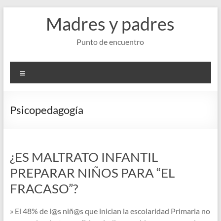
Saltar
Madres y padres
al
contenido
Punto de encuentro
Menú
Psicopedagogía
¿ES MALTRATO INFANTIL
PREPARAR NIÑOS PARA “EL
FRACASO”?
» El 48% de l@s niñ@s que inician la escolaridad Primaria no