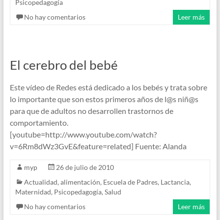
Psicopedagogía
No hay comentarios
Leer más
El cerebro del bebé
Este vídeo de Redes está dedicado a los bebés y trata sobre
lo importante que son estos primeros años de l@s niñ@s
para que de adultos no desarrollen trastornos de
comportamiento.
[youtube=http://www.youtube.com/watch?
v=6Rm8dWz3GvE&feature=related] Fuente: Alanda
myp
26 de julio de 2010
Actualidad
,
alimentación
,
Escuela de Padres
,
Lactancia
,
Maternidad
,
Psicopedagogía
,
Salud
No hay comentarios
Leer más