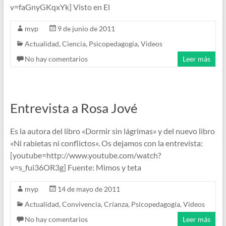
v=faGnyGKqxYk] Visto en El
myp
9 de junio de 2011
Actualidad
,
Ciencia
,
Psicopedagogía
,
Videos
No hay comentarios
Leer más
Entrevista a Rosa Jové
Es la autora del libro «Dormir sin lágrimas» y del nuevo libro
«Ni rabietas ni conflictos«. Os dejamos con la entrevista:
[youtube=http://www.youtube.com/watch?
v=s_fui36OR3g] Fuente: Mimos y teta
myp
14 de mayo de 2011
Actualidad
,
Convivencia
,
Crianza
,
Psicopedagogía
,
Videos
No hay comentarios
Leer más