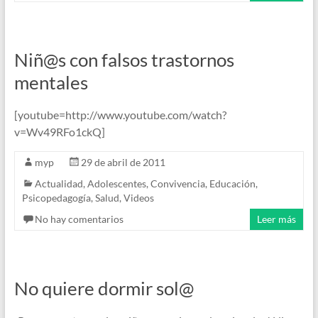
Niñ@s con falsos trastornos
mentales
[youtube=http://www.youtube.com/watch?
v=Wv49RFo1ckQ]
myp
29 de abril de 2011
Actualidad
,
Adolescentes
,
Convivencia
,
Educación
,
Psicopedagogía
,
Salud
,
Videos
No hay comentarios
Leer más
No quiere dormir sol@