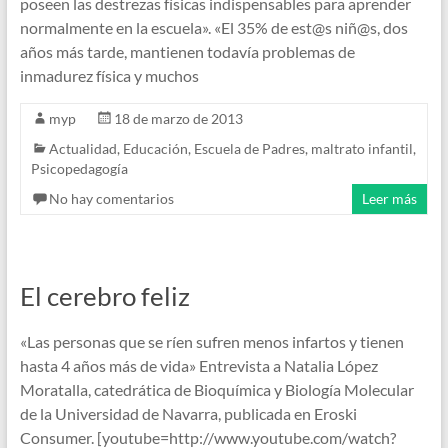
poseen las destrezas físicas indispensables para aprender
normalmente en la escuela». «El 35% de est@s niñ@s, dos
años más tarde, mantienen todavía problemas de
inmadurez física y muchos
myp
18 de marzo de 2013
Actualidad
,
Educación
,
Escuela de Padres
,
maltrato infantil
,
Psicopedagogía
No hay comentarios
Leer más
El cerebro feliz
«Las personas que se ríen sufren menos infartos y tienen
hasta 4 años más de vida» Entrevista a Natalia López
Moratalla, catedrática de Bioquímica y Biología Molecular
de la Universidad de Navarra, publicada en Eroski
Consumer. [youtube=http://www.youtube.com/watch?