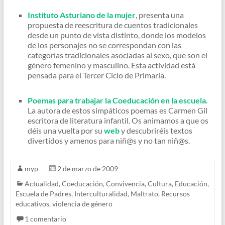
Instituto Asturiano de la mujer
, presenta una
propuesta de reescritura de cuentos tradicionales
desde un punto de vista distinto, donde los modelos
de los personajes no se correspondan con las
categorías tradicionales asociadas al sexo, que son el
género femenino y masculino. Esta actividad está
pensada para el Tercer Ciclo de Primaria.
Poemas para trabajar la Coeducación en la escuela
.
La autora de estos simpáticos poemas es Carmen Gil
escritora de literatura infantil. Os animamos a que os
déis una vuelta por su
web
y descubriréis textos
divertidos y amenos para niñ@s y no tan niñ@s.
myp
2 de marzo de 2009
Actualidad
,
Coeducación
,
Convivencia
,
Cultura
,
Educación
,
Escuela de Padres
,
Interculturalidad
,
Maltrato
,
Recursos
educativos
,
violencia de género
1 comentario