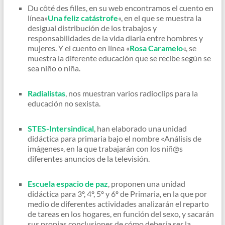
Du côté des filles, en su web encontramos el cuento en
línea»
Una feliz catástrofe
«, en el que se muestra la
desigual distribución de los trabajos y
responsabilidades de la vida diaria entre hombres y
mujeres. Y el cuento en línea «
Rosa Caramelo
«, se
muestra la diferente educación que se recibe según se
sea niño o niña.
Radialistas
, nos muestran varios radioclips para la
educación no sexista.
STES-Intersindical
, han elaborado una unidad
didáctica para primaria bajo el nombre «Análisis de
imágenes», en la que trabajarán con los niñ@s
diferentes anuncios de la televisión.
Escuela espacio de paz
, proponen una unidad
didáctica para 3º, 4º, 5º y 6º de Primaria, en la que por
medio de diferentes actividades analizarán el reparto
de tareas en los hogares, en función del sexo, y sacarán
sus propias conclusiones de cómo debería ser la